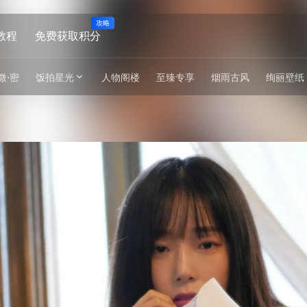
攻略
教程
免费获取积分
微⋅密
饭拍星光
人物阁楼
至臻专享
烟雨古风
绚丽壁纸