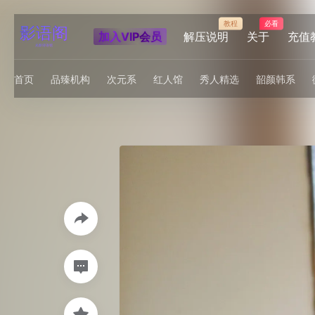
教程
必看
加入VIP会员
解压说明
关于
充值
首页
品臻机构
次元系
红人馆
秀人精选
韶颜韩系