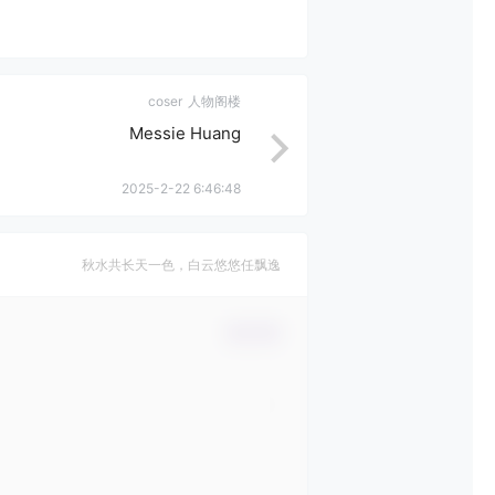
coser
人物阁楼
Messie Huang
2025-2-22 6:46:48
秋水共长天一色，白云悠悠任飘逸
确认修改