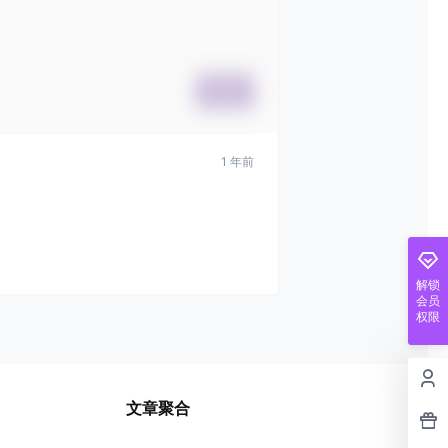
提交
1 年前
解锁
会员
权限
文章聚合