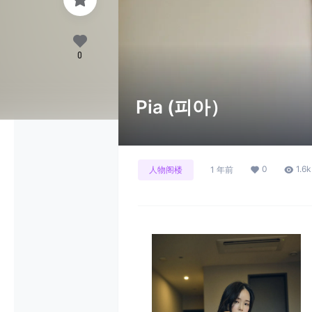
0
Pia (피아）
0
1.6k
人物阁楼
1 年前