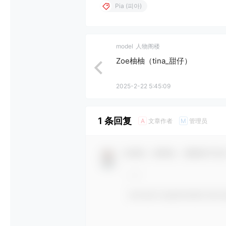
Pia (피아)
model
人物阁楼
Zoe柚柚（tina_甜仔）
2025-2-22 5:45:09
1 条回复
文章作者
管理员
A
M
欢迎您，新朋友，感谢参与互