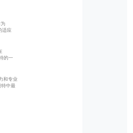
作为
的适应
在
模特的一
力和专业
模特中最