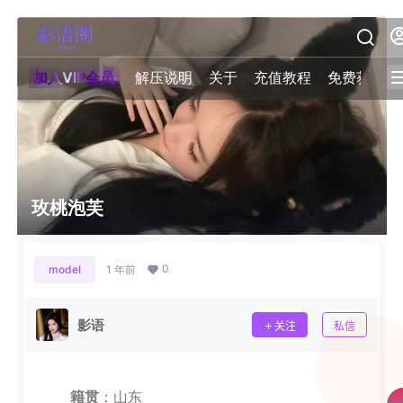
加入VIP会员
解压说明
关于
充值教程
免费获取积
玫桃泡芙
0
model
1 年前
影语
关注
私信
籍贯
：山东