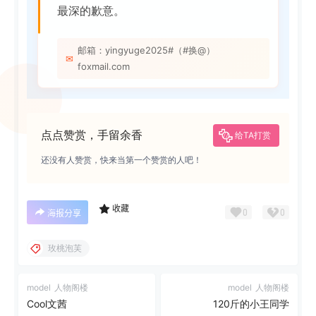
最深的歉意。
邮箱：yingyuge2025#（#换@）
✉
foxmail.com
点点赞赏，手留余香
给TA打赏
还没有人赞赏，快来当第一个赞赏的人吧！
收藏
0
0
海报分享
玫桃泡芙
model
人物阁楼
model
人物阁楼
Cool文茜
120斤的小王同学