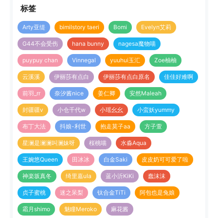
标签
Arty亚缇
bimilstory taeri
Bomi
Evelyn艾莉
G44不会受伤
hana bunny
nagesa魔物喵
puypuy chan
Vinnegal
yuuhui玉汇
Zoe柚柚
云溪溪
伊丽莎有点白
伊丽莎有点白原名
佳佳好难啊
前羽_rr
奈汐酱nice
姜仁卿
安然Maleah
封疆疆v
小仓千代w
小瑶幺幺
小蛮妖yummy
布丁大法
抖娘-利世
抱走莫子aa
方子萱
星澜是澜澜叫澜妹呀
桜桃喵
水淼Aqua
王婉悠Queen
田冰冰
白金Saki
皮皮奶可可爱了啦
神楽坂真冬
绮里嘉ula
蓝小沂KiKi
蠢沫沫
贞子蜜桃
迷之呆梨
钛合金TiTi
阿包也是兔娘
霜月shimo
魅瞳Meroko
麻花酱