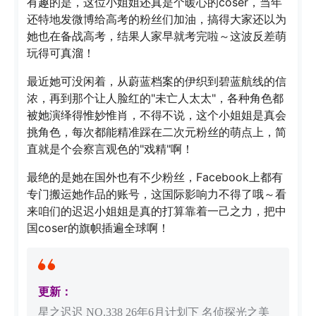
有趣的是，这位小姐姐还真是个暖心的coser，当年
还特地发微博给高考的粉丝们加油，搞得大家还以为
她也在备战高考，结果人家早就考完啦～这波反差萌
玩得可真溜！
最近她可没闲着，从蔚蓝档案的伊织到碧蓝航线的信
浓，再到那个让人脸红的"未亡人太太"，各种角色都
被她演绎得惟妙惟肖，不得不说，这个小姐姐是真会
挑角色，每次都能精准踩在二次元粉丝的萌点上，简
直就是个会察言观色的"戏精"啊！
最绝的是她在国外也有不少粉丝，Facebook上都有
专门搬运她作品的账号，这国际影响力不得了哦～看
来咱们的迟迟小姐姐是真的打算靠着一己之力，把中
国coser的旗帜插遍全球啊！
更新：
星之迟迟 NO.338 26年6月计划下 名侦探光之美