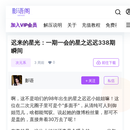
加入VIP会员
解压说明
关于
充值教程
免费获取积
迟来的星光：一期一会的星之迟迟338期
瞬间
0
次元系
3 周前
前往下载
影语
关注
私信
啊，这不是咱们的98年出生的星之迟迟小姐姐嘛！这
位在二次元圈子里可是个"多面手"，从清纯可人到御
姐范儿，啥都能驾驭。说起她的微博粉丝量，那可不
是盖的，直接奔着30万去了呢！