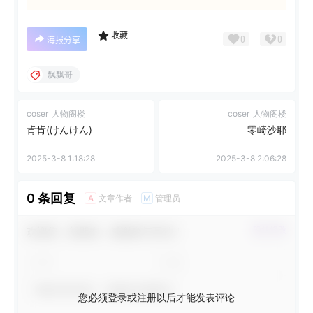
收藏
0
0
海报分享
飘飘哥
coser
人物阁楼
coser
人物阁楼
肯肯(けんけん)
零崎沙耶
2025-3-8 1:18:28
2025-3-8 2:06:28
0 条回复
文章作者
管理员
A
M
欢迎您，新朋友，感谢参与互动！
确认修改
您必须登录或注册以后才能发表评论