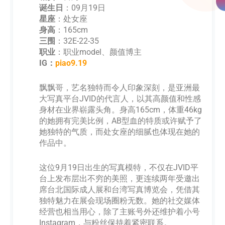
诞生日
：09月19日
星座
：处女座
身高
：165cm
三围
：32E-22-35
职业
：职业model、颜值博主
IG：
piao9.19
飘飘哥，艺名独特而令人印象深刻，是亚洲最
大写真平台JVID的代言人，以其高颜值和性感
身材在业界崭露头角。身高165cm，体重46kg
的她拥有完美比例，AB型血的特质或许赋予了
她独特的气质，而处女座的细腻也体现在她的
作品中。
这位9月19日出生的写真模特，不仅在JVID平
台上发布层出不穷的美照，更连续两年受邀出
席台北国际成人展和台湾写真博览会，凭借其
独特魅力在展会现场圈粉无数。她的社交媒体
经营也相当用心，除了主账号外还维护着小号
Instagram，与粉丝保持着紧密联系。