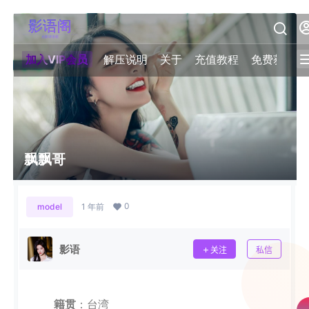
加入VIP会员
解压说明
关于
充值教程
免费获取积
飘飘哥
0
model
1 年前
影语
关注
私信
籍贯
：台湾