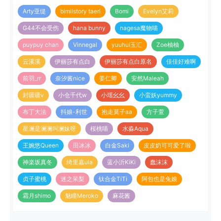
Arty亚缇
bimilstory taeri
Bomi
Evelyn艾莉
G44不会受伤
hana bunny
nagesa魔物喵
puypuy chan
Vinnegal
yuuhui玉汇
Zoe柚柚
云溪溪
伊丽莎有点白
伊丽莎有点白原名
佳佳好难啊
前羽_rr
奈汐酱nice
姜仁卿
安然Maleah
封疆疆v
小仓千代w
小瑶幺幺
小蛮妖yummy
布丁大法
抖娘-利世
抱走莫子aa
方子萱
星澜是澜澜叫澜妹呀
桜桃喵
水淼Aqua
王婉悠Queen
田冰冰
白金Saki
皮皮奶可可爱了啦
神楽坂真冬
绮里嘉ula
蓝小沂KiKi
蠢沫沫
贞子蜜桃
迷之呆梨
钛合金TiTi
阿包也是兔娘
霜月shimo
魅瞳Meroko
麻花酱