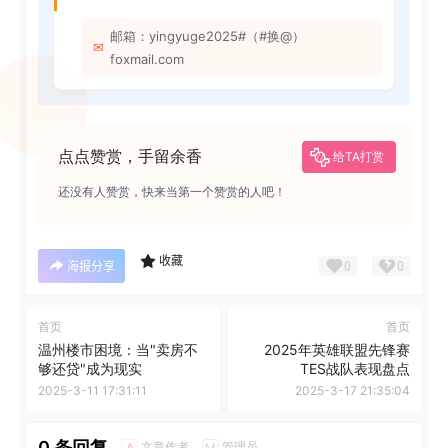
邮箱：yingyuge2025#（#换@）
✉
foxmail.com
点点赞赏，手留余香
给TA打赏
还没有人赞赏，快来当第一个赞赏的人吧！
收藏
0
0
海报分享
首页
首页
温州楼市困境：当"卖房不
2025年英雄联盟先锋赛
够还贷"成为现实
TES战队表现盘点
2025-3-11 17:31:11
2025-3-17 21:35:04
0 条回复
文章作者
管理员
A
M