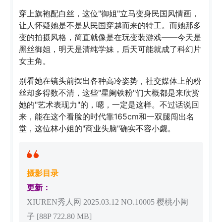
穿上旗袍配白丝，这位"御姐"立马变身民国风情画，
让人怀疑她是不是从民国穿越而来的特工。而她那多
变的拍摄风格，简直就像是在玩变装游戏——今天是
黑丝御姐，明天是清纯学妹，后天可能就成了科幻片
女主角。
别看她在镜头前摆出各种高冷姿势，社交媒体上的粉
丝却多得数不清，这些"星阑铁粉"们大概都是来欣赏
她的"艺术表现力"的，嗯，一定是这样。不过话说回
来，能在这个看脸的时代靠165cm和一双腿闯出名
堂，这位林小姐的"商业头脑"确实不容小觑。
摄影目录
更新：
XIUREN秀人网 2025.03.12 NO.10005 樱桃小阑
子 [88P 722.80 MB]