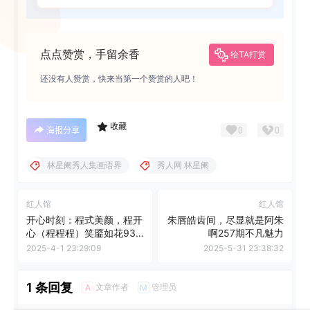
点点赞赏，手留余香
给TA打赏
还没有人赞赏，快来当第一个赞赏的人吧！
收藏
0
0
海报分享
林星阑秀人集画语界
秀人网 林星阑
红人馆
红人馆
开心时刻：程式美颜，程开
朱唇皓齿间，尽显就是阿朱
心（程程程）笑靥如花93
啊257期不凡魅力
期图组
2025-4-1 23:29:09
2025-5-31 23:38:32
1 条回复
文章作者
管理员
A
M