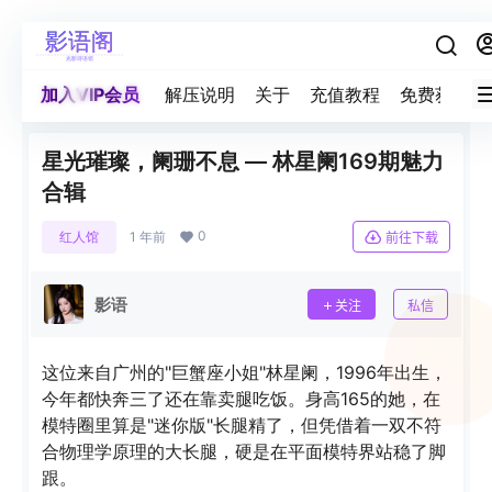
加入VIP会员
解压说明
关于
充值教程
免费获取积
星光璀璨，阑珊不息 — 林星阑169期魅力
合辑
0
红人馆
1 年前
前往下载
影语
关注
私信
这位来自广州的"巨蟹座小姐"林星阑，1996年出生，
今年都快奔三了还在靠卖腿吃饭。身高165的她，在
模特圈里算是"迷你版"长腿精了，但凭借着一双不符
合物理学原理的大长腿，硬是在平面模特界站稳了脚
跟。