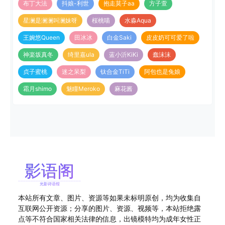
布丁大法
抖娘-利世
抱走莫子aa
方子萱
星澜是澜澜叫澜妹呀
桜桃喵
水淼Aqua
王婉悠Queen
田冰冰
白金Saki
皮皮奶可可爱了啦
神楽坂真冬
绮里嘉ula
蓝小沂KiKi
蠢沫沫
贞子蜜桃
迷之呆梨
钛合金TiTi
阿包也是兔娘
霜月shimo
魅瞳Meroko
麻花酱
本站所有文章、图片、资源等如果未标明原创，均为收集自
互联网公开资源；分享的图片、资源、视频等，本站拒绝露
点等不符合国家相关法律的信息，出镜模特均为成年女性正