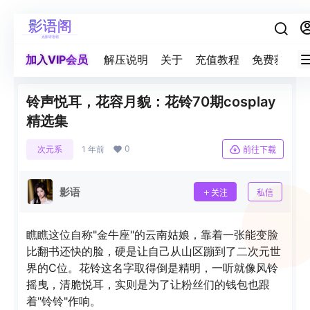
加入VIP会员
解压说明
关于
充值教程
免费获取积
铃声悦耳，花容月貌：花铃70期cosplay
精选集
0
次元系
1 年前
前往下载
影语
关注
私信
瞧瞧这位自称"金牛座"的云南姑娘，靠着一张能变脸
比翻书还快的脸，硬是让自己从山区蹦到了二次元世
界的C位。花铃这名字取得倒是精明，一听就像风铃
摇曳，清脆悦耳，实则是为了让粉丝们的钱包也跟
着"铃铃"作响。