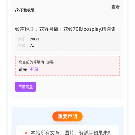
查看
下载权限
铃声悦耳，花容月貌：花铃70期cosplay精选集
大小：
28GB
格式：
7z
您当前的等级为
游客
请先
登录
百度网盘
重要声明
※
本站所有文章、图片、资源等如果未标