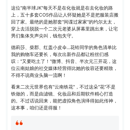
这位"南半球JK"每天不是在化妆就是在去化妆的路
上，五十多套COS作品让人怀疑她是不是把服装店搬
回了家。最绝的是她那套"间谍过家家"的约尔太太，
穿上去活脱脱一个二次元老婆从屏幕里跳出来，让宅
男们集体失声尖叫，钱包失守。
德莉莎、柴郡、红盖小皮伞...花铃同学的角色清单比
我的购物车还要长，每次出新作品都让粉丝们感
叹："又要吃土了！"微博、抖音、半次元三开花，这
位云南姑娘的社交媒体经营得比她的妆容还要精致，
不得不说商业头脑一流啊！
看来二次元世界也有"云南铁花"，不过这朵"花"不是
铁做的，而是由滤镜、化妆品和后期软件精心打造
的。不过话说回来，能把虚拟角色演绎得如此传神，
这本事，咱们还是得服！