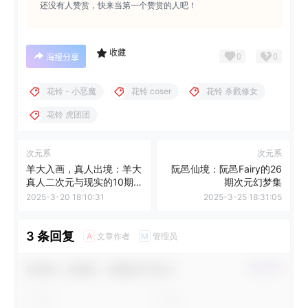
还没有人赞赏，快来当第一个赞赏的人吧！
收藏
0
0
海报分享
花铃 - 小恶魔
花铃 coser
花铃 杀戮修女
花铃 虎团团
次元系
次元系
羊大入画，真人出境：羊大
阮邑仙境：阮邑Fairy的26
真人二次元与现实的10期图
期次元幻梦集
集完美交融
2025-3-20 18:10:31
2025-3-25 18:31:05
3 条回复
文章作者
管理员
A
M
欢迎您，新朋友，感谢参与互动！
确认修改