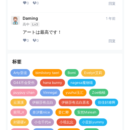
0
0
回复
Daming
1 年前
高中
Lv3
アートは最高です！
0
0
回复
标签
Arty亚缇
bimilstory taeri
Bomi
Evelyn艾莉
G44不会受伤
hana bunny
nagesa魔物喵
puypuy chan
Vinnegal
yuuhui玉汇
Zoe柚柚
云溪溪
伊丽莎有点白
伊丽莎有点白原名
佳佳好难啊
前羽_rr
奈汐酱nice
姜仁卿
安然Maleah
封疆疆v
小仓千代w
小瑶幺幺
小蛮妖yummy