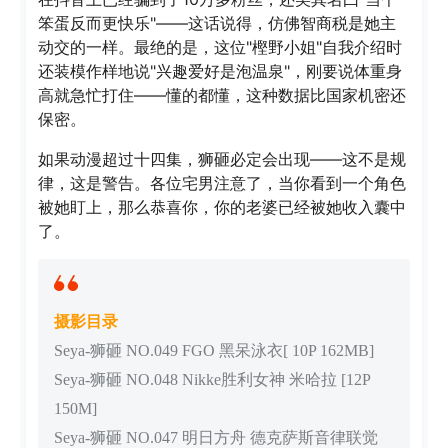
笨蛋反而更快乐"——这话说得，仿佛智商税是她主
动交的一样。最绝的是，这位"樫野小姐"自我介绍时
还装模作样地说"兴趣爱好是泡温泉"，刚要说体重身
高就急忙打住——懂的都懂，这种数据比国家机密还
保密。
如果动漫超过十四集，狮砸必定会出现——这不是规
律，这是警告。各位宅男注意了，当你看到一个角色
被她盯上，那么恭喜你，你的老婆已经被她收入囊中
了。
摄影目录
Seya-狮砸 NO.049 FGO 黑呆泳衣[ 10P 162MB]
Seya-狮砸 NO.048 Nikke胜利女神 米哈拉 [12P
150M]
Seya-狮砸 NO.047 明日方舟 德克萨斯音律联觉