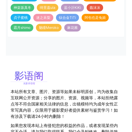
神楽坂真冬
绮里嘉ula
蓝小沂KiKi
蠢沫沫
贞子蜜桃
迷之呆梨
钛合金TiTi
阿包也是兔娘
霜月shimo
魅瞳Meroko
麻花酱
本站所有文章、图片、资源等如果未标明原创，均为收集自
互联网公开资源；分享的图片、资源、视频等，本站拒绝露
点等不符合国家相关法律的信息，出镜模特均为成年女性正
常写真内容，仅限用于摄影爱好者提供素材与鉴赏学习！如
有涉及下载请24小时内删除！
如果您发现本站上有侵犯您的权益的作品，或者发现某些内
容不合适，请与我们取得联系，我们会及时修改、删除并致