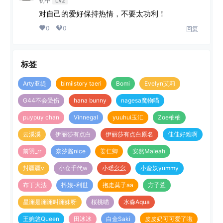
初中
Lv2
对自己的爱好保持热情，不要太功利！
0
0
回复
标签
Arty亚缇
bimilstory taeri
Bomi
Evelyn艾莉
G44不会受伤
hana bunny
nagesa魔物喵
puypuy chan
Vinnegal
yuuhui玉汇
Zoe柚柚
云溪溪
伊丽莎有点白
伊丽莎有点白原名
佳佳好难啊
前羽_rr
奈汐酱nice
姜仁卿
安然Maleah
封疆疆v
小仓千代w
小瑶幺幺
小蛮妖yummy
布丁大法
抖娘-利世
抱走莫子aa
方子萱
星澜是澜澜叫澜妹呀
桜桃喵
水淼Aqua
王婉悠Queen
田冰冰
白金Saki
皮皮奶可可爱了啦