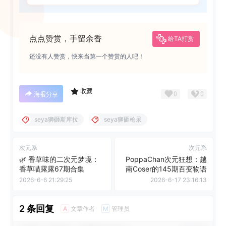
点点赞赏，手留余香
给TA打赏
还没有人赞赏，快来当第一个赞赏的人吧！
收藏
0
0
海报分享
seya狮砸斯库拉
seya狮砸枪呆
次元系
次元系
🌿 香草味的二次元梦境：
PoppaChan次元狂想：越
香草喵露露67期合集
南Coser的145期百变物语
2026-6-6 21:29:25
2026-6-17 23:16:13
2 条回复
文章作者
管理员
A
M