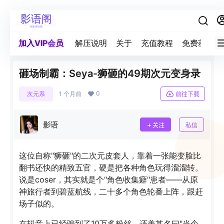
加入VIP会员
解压说明
关于
充值教程
免费获取积
砸场制霸：Seya-狮砸的49期次元变身录
0
次元系
1 个月前
前往下载
影语
关注
私信
这位自称"狮砸"的二次元皮套人，靠着一张能变脸比
翻书还快的精致五官，硬是把各种角色玩得溜溜转。
说是coser，其实就是个"角色收集癖"患者——从原
神旅行者到碧蓝航线，二十多个角色轮番上阵，跟赶
场子似的。
在抖音上已经骗到了10万多粉丝，还美其名曰"当个