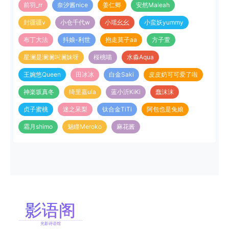
前羽_rr
奈汐酱nice
姜仁卿
安然Maleah
封疆疆v
小仓千代w
小瑶幺幺
小蛮妖yummy
布丁大法
抖娘-利世
抱走莫子aa
方子萱
星澜是澜澜叫澜妹呀
桜桃喵
水淼Aqua
王婉悠Queen
田冰冰
白金Saki
皮皮奶可可爱了啦
神楽坂真冬
绮里嘉ula
蓝小沂KiKi
蠢沫沫
贞子蜜桃
迷之呆梨
钛合金TiTi
阿包也是兔娘
霜月shimo
魅瞳Meroko
麻花酱