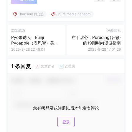
hansom (한솜)
pure media hansom
韶颜韩系
韶颜韩系
Pyo果诱人：Eunji
布丁甜心：Pureding(퓨딩)
Pyoapple（表恩智）美女
的19期时尚漫游指南
的11期魅力时刻合集
2025-3-28 22:49:01
2025-8-28 17:01:29
1 条回复
文章作者
管理员
A
M
欢迎您，新朋友，感谢参与互动！
确认修改
您必须登录或注册以后才能发表评论
登录