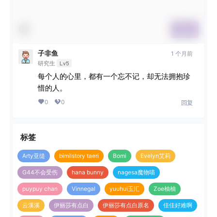
提交
子非鱼
1 个月前
研究生
Lv5
每个人的心里，都有一个忘不记，却无法拥抱珍
惜的人。
0
0
回复
标签
Arty亚缇
bimilstory taeri
Bomi
Evelyn艾莉
G44不会受伤
hana bunny
nagesa魔物喵
puypuy chan
Vinnegal
yuuhui玉汇
Zoe柚柚
云溪溪
伊丽莎有点白
伊丽莎有点白原名
佳佳好难啊