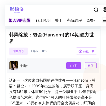
加入VIP会员
解压说明
关于
充值教程
免费获取积
韩风绽放：한솜(Hansom)的14期魅力世
界
0
韶颜韩系
1 年前
前往下载
影语
关注
私信
认识一下这位来自韩国的迷你炸弹——Hansom（韩
语：한솜）！1999年出生的她，属于双子座，身高
只有1.62米，体重50公斤，是一位职业平面模特兼角
色扮演艺术家。这位娇小可人的模特虽然身高不足
165厘米，却拥有令人惊叹的黄金比例身材，纤薄的