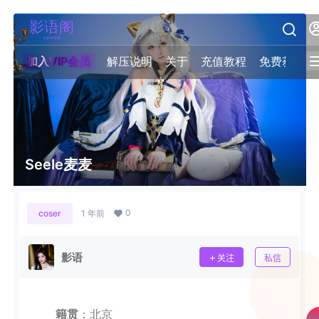
加入VIP会员
解压说明
关于
充值教程
免费获取积
Seele麦麦
0
coser
1 年前
影语
关注
私信
籍贯
：北京