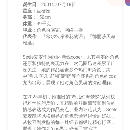
诞生日
：2001年07月18日
星座
：巨蟹座
身高
：150cm
体重
：39千克
职业
：角色扮演家、网络主播
代表作
：『希尔彼岸浪花物语』『德丽莎天命
难逃』
Seele麦麦作为国内新锐coser，以其精湛的角色
还原和独特的表现力在二次元圈迅速积累了广
泛关注。她的作品涵盖多个热门IP角色，其
中"希儿·芙乐艾"和"流萤"等崩坏系列角色的cos
尤为出彩，展现了她对角色灵魂的深刻理解。
在2025年初，她推出的"希儿幻海梦蝶"系列获
得粉丝热烈反响，其精致的服装细节和到位的
情感表达成为作品亮点。业内评论认为，Seele
麦麦能将风格迥异的角色都诠释得恰到好处，
从妆容到发型的每一处细节都经过精心打磨，
展现了她作为"cos界宝藏选手"的实力。