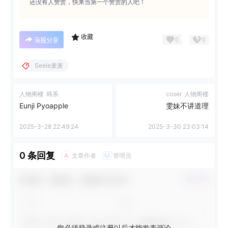
还没有人赞赏，快来当第一个赞赏的人吧！
收藏
0
0
海报分享
Seele麦麦
人物阁楼
韩系
coser
人物阁楼
Eunji Pyoapple
雯妹不讲道理
2025-3-28 22:49:24
2025-3-30 23:03:14
0 条回复
文章作者
管理员
A
M
欢迎您，新朋友，感谢参与互动！
确认修改
您必须登录或注册以后才能发表评论