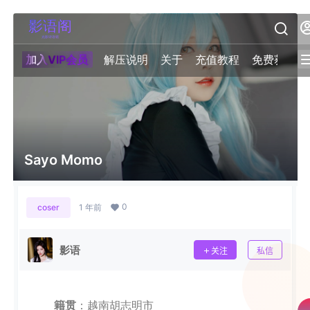
加入VIP会员
解压说明
关于
充值教程
免费获取积
Sayo Momo
0
coser
1 年前
影语
关注
私信
籍贯
：越南胡志明市