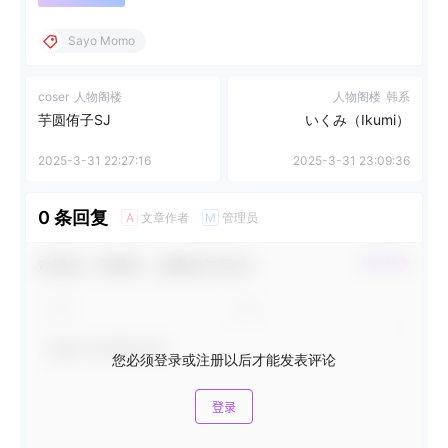
Sayo Momo
coser
人物阁楼
人物阁楼
韩系
芋圆侑子SJ
いくみ（Ikumi）
2025-3-31 22:27:16
2025-3-31 23:09:36
0 条回复
文章作者
管理员
A
M
欢迎您，新朋友，感谢参与互动！
确认修改
您必须登录或注册以后才能发表评论
登录