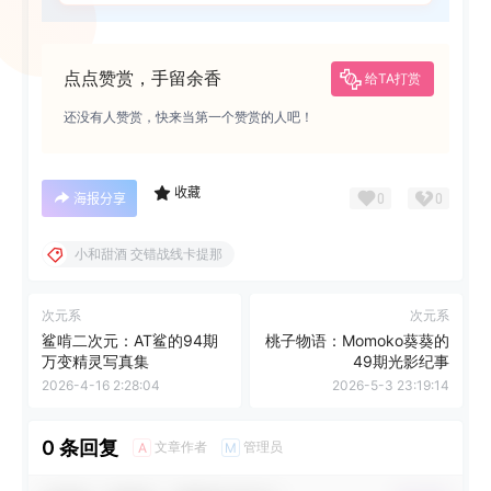
点点赞赏，手留余香
给TA打赏
还没有人赞赏，快来当第一个赞赏的人吧！
收藏
0
0
海报分享
小和甜酒 交错战线卡提那
次元系
次元系
鲨啃二次元：AT鲨的94期
桃子物语：Momoko葵葵的
万变精灵写真集
49期光影纪事
2026-4-16 2:28:04
2026-5-3 23:19:14
0 条回复
文章作者
管理员
A
M