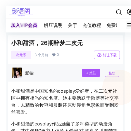
加入VIP会员
解压说明
关于
充值教程
免费获取积
小和甜酒，26期醉梦二次元
0
次元系
3 个月前
前往下载
影语
关注
私信
小和甜酒是中国知名的cosplay爱好者，在二次元社
区中拥有相当的知名度。她主要活跃于微博等社交平
台，以精致的妆容和服装还原动漫角色形象而受到粉
丝喜爱。
小和甜酒的cosplay作品涵盖了多种类型的动漫角
色，其中包括"更衣人偶坠入爱河"中的喜多川海梦等