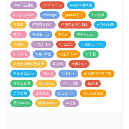
G44不会受伤
hana bunny
nagesa魔物喵
puypuy chan
Vinnegal
yuuhui玉汇
Zoe柚柚
云溪溪
伊丽莎有点白
伊丽莎有点白原名
佳佳好难啊
前羽_rr
奈汐酱nice
姜仁卿
安然Maleah
封疆疆v
小仓千代w
小瑶幺幺
小蛮妖yummy
布丁大法
抖娘-利世
抱走莫子aa
方子萱
星澜是澜澜叫澜妹呀
桜桃喵
水淼Aqua
王婉悠Queen
田冰冰
白金Saki
皮皮奶可可爱了啦
神楽坂真冬
绮里嘉ula
蓝小沂KiKi
蠢沫沫
贞子蜜桃
迷之呆梨
钛合金TiTi
阿包也是兔娘
霜月shimo
魅瞳Meroko
麻花酱