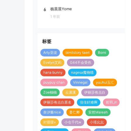
6
杨晨晨Yome
1 年前
标签
Arty亚缇
bimilstory taeri
Bomi
Evelyn艾莉
G44不会受伤
hana bunny
nagesa魔物喵
puypuy chan
Vinnegal
yuuhui玉汇
Zoe柚柚
云溪溪
伊丽莎有点白
伊丽莎有点白原名
佳佳好难啊
前羽_rr
奈汐酱nice
姜仁卿
安然Maleah
封疆疆v
小仓千代w
小瑶幺幺