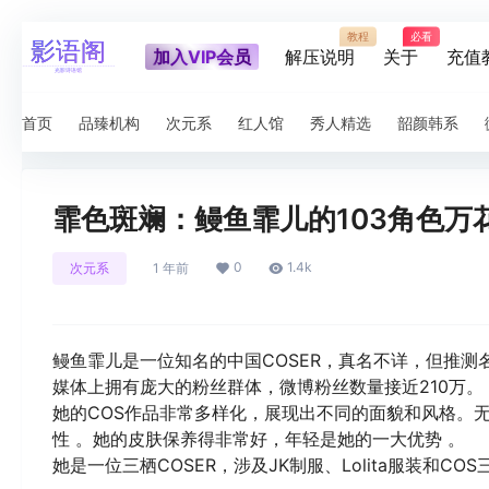
教程
必看
加入VIP会员
解压说明
关于
充值
首页
品臻机构
次元系
红人馆
秀人精选
韶颜韩系
霏色斑斓：鳗鱼霏儿的103角色万
0
1.4k
次元系
1 年前
鳗鱼霏儿是一位知名的中国COSER，真名不详，但推测名
媒体上拥有庞大的粉丝群体，微博粉丝数量接近210万。
她的COS作品非常多样化，展现出不同的面貌和风格。
性 。她的皮肤保养得非常好，年轻是她的一大优势 。
她是一位三栖COSER，涉及JK制服、Lolita服装和