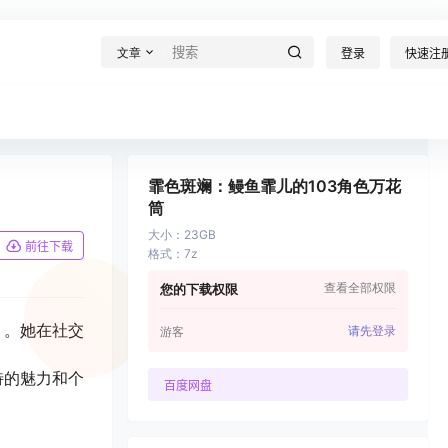
文章
登录
快速注
霏色斑斓：鳗鱼霏儿的103角色万花
筒
大小
：
23GB
前往下载
格式
：
7z
查看全部权限
您的下载权限
 。她在社交
请先登录
游客
特的魅力和个
百度网盘