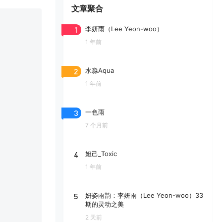
文章聚合
1
李妍雨（Lee Yeon-woo）
1 年前
2
水淼Aqua
1 年前
3
一色雨
7 个月前
4
妲己_Toxic
1 年前
5
妍姿雨韵：李妍雨（Lee Yeon-woo）33
期的灵动之美
2 天前