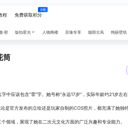
攻略
教程
免费获取积分
微⋅密
饭拍星光
人物阁楼
至臻专享
烟雨古风
绚丽壁纸
花筒
字中应该包含"霏"字。她号称"永远17岁"，实际年龄约21岁左右
无论是官方发布的立绘还是玩家自制的COS照片，都充满了她独
COS三个领域，展现了她在二次元文化方面的广泛兴趣和专业能力。