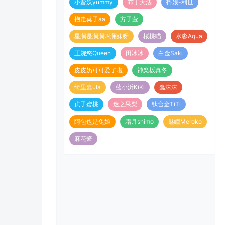
小蛮妖yummy
布丁大法
抖娘-利世
抱走莫子aa
方子萱
星澜是澜澜叫澜妹呀
桜桃喵
水淼Aqua
王婉悠Queen
田冰冰
白金Saki
皮皮奶可可爱了啦
神楽坂真冬
绮里嘉ula
蓝小沂KiKi
蠢沫沫
贞子蜜桃
迷之呆梨
钛合金TiTi
阿包也是兔娘
霜月shimo
魅瞳Meroko
麻花酱