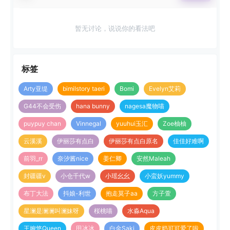
暂无讨论，说说你的看法吧
标签
Arty亚缇
bimilstory taeri
Bomi
Evelyn艾莉
G44不会受伤
hana bunny
nagesa魔物喵
puypuy chan
Vinnegal
yuuhui玉汇
Zoe柚柚
云溪溪
伊丽莎有点白
伊丽莎有点白原名
佳佳好难啊
前羽_rr
奈汐酱nice
姜仁卿
安然Maleah
封疆疆v
小仓千代w
小瑶幺幺
小蛮妖yummy
布丁大法
抖娘-利世
抱走莫子aa
方子萱
星澜是澜澜叫澜妹呀
桜桃喵
水淼Aqua
王婉悠Queen
田冰冰
白金Saki
皮皮奶可可爱了啦