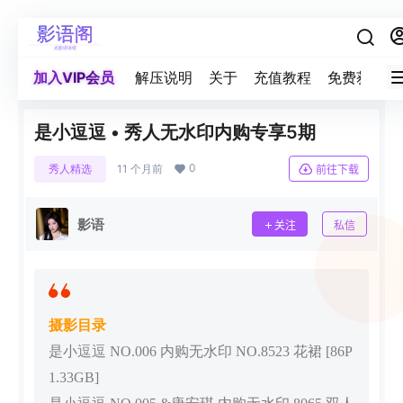
加入VIP会员
解压说明
关于
充值教程
免费获取积
是小逗逗 • 秀人无水印内购专享5期
0
秀人精选
11 个月前
前往下载
影语
关注
私信
摄影目录
是小逗逗 NO.006 内购无水印 NO.8523 花裙 [86P
1.33GB]