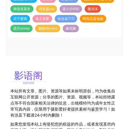
神楽坂真冬
绮里嘉ula
蓝小沂KiKi
蠢沫沫
贞子蜜桃
迷之呆梨
钛合金TiTi
阿包也是兔娘
霜月shimo
魅瞳Meroko
麻花酱
本站所有文章、图片、资源等如果未标明原创，均为收集自
互联网公开资源；分享的图片、资源、视频等，本站拒绝露
点等不符合国家相关法律的信息，出镜模特均为成年女性正
常写真内容，仅限用于摄影爱好者提供素材与鉴赏学习！如
有涉及下载请24小时内删除！
如果您发现本站上有侵犯您的权益的作品，或者发现某些内