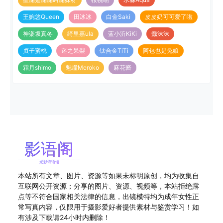
王婉悠Queen
田冰冰
白金Saki
皮皮奶可可爱了啦
神楽坂真冬
绮里嘉ula
蓝小沂KiKi
蠢沫沫
贞子蜜桃
迷之呆梨
钛合金TiTi
阿包也是兔娘
霜月shimo
魅瞳Meroko
麻花酱
本站所有文章、图片、资源等如果未标明原创，均为收集自
互联网公开资源；分享的图片、资源、视频等，本站拒绝露
点等不符合国家相关法律的信息，出镜模特均为成年女性正
常写真内容，仅限用于摄影爱好者提供素材与鉴赏学习！如
有涉及下载请24小时内删除！