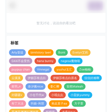
提交
暂无讨论，说说你的看法吧
标签
Arty亚缇
bimilstory taeri
Bomi
Evelyn艾莉
G44不会受伤
hana bunny
nagesa魔物喵
puypuy chan
Vinnegal
yuuhui玉汇
Zoe柚柚
云溪溪
伊丽莎有点白
伊丽莎有点白原名
佳佳好难啊
前羽_rr
奈汐酱nice
姜仁卿
安然Maleah
封疆疆v
小仓千代w
小瑶幺幺
小蛮妖yummy
布丁大法
抖娘-利世
抱走莫子aa
方子萱
星澜是澜澜叫澜妹呀
桜桃喵
水淼Aqua