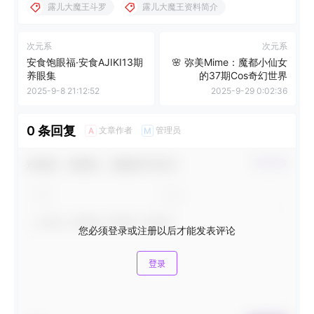
露儿大魔王斗罗
露儿大魔王资料简介
次元系
次元系
安食饱眼福·安食AJIKI13期
🌸 弥美Mime：魔都小仙女
养眼集
的37期Cos奇幻世界
2025-9-8 21:12:52
2025-9-29 0:02:36
0 条回复
文章作者
管理员
A
M
欢迎您，新朋友，感谢参与互动！
确认修改
您必须登录或注册以后才能发表评论
登录