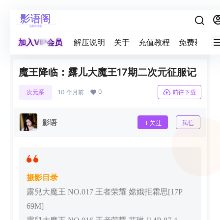
加入VIP会员
解压说明
关于
充值教程
免费获取积
魔王降临：露儿大魔王17期二次元征服记
0
次元系
10 个月前
前往下载
影语
关注
私信
摄影目录
露兒大魔王 NO.017 王者荣耀 嫦娥拒霜思[17P
69M]