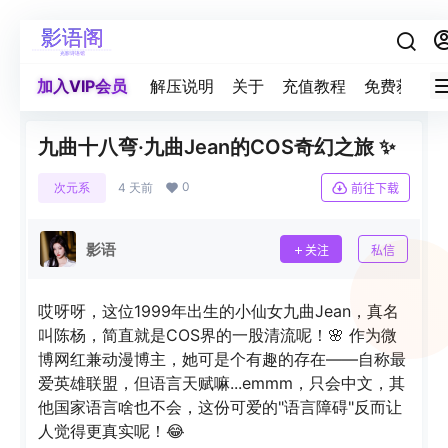
加入VIP会员
解压说明
关于
充值教程
免费获取积
九曲十八弯·九曲Jean的COS奇幻之旅 ✨
0
次元系
4 天前
前往下载
影语
关注
私信
哎呀呀，这位1999年出生的小仙女九曲Jean，真名
叫陈杨，简直就是COS界的一股清流呢！🌸 作为微
博网红兼动漫博主，她可是个有趣的存在——自称最
爱英雄联盟，但语言天赋嘛...emmm，只会中文，其
他国家语言啥也不会，这份可爱的"语言障碍"反而让
人觉得更真实呢！😂