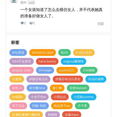
初中
Lv2
一个女孩知道了怎么去模仿女人，并不代表她真
的准备好做女人了。
0
0
回复
标签
Arty亚缇
bimilstory taeri
Bomi
Evelyn艾莉
G44不会受伤
hana bunny
nagesa魔物喵
puypuy chan
Vinnegal
yuuhui玉汇
Zoe柚柚
云溪溪
伊丽莎有点白
伊丽莎有点白原名
佳佳好难啊
前羽_rr
奈汐酱nice
姜仁卿
安然Maleah
封疆疆v
小仓千代w
小瑶幺幺
小蛮妖yummy
布丁大法
抖娘-利世
抱走莫子aa
方子萱
星澜是澜澜叫澜妹呀
桜桃喵
水淼Aqua