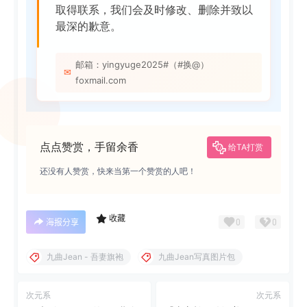
取得联系，我们会及时修改、删除并致以
最深的歉意。
邮箱：yingyuge2025#（#换@）
✉
foxmail.com
点点赞赏，手留余香
给TA打赏
还没有人赞赏，快来当第一个赞赏的人吧！
收藏
0
0
海报分享
九曲Jean - 吾妻旗袍
九曲Jean写真图片包
次元系
次元系