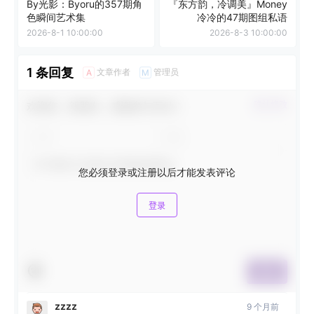
By光影：Byoru的357期角
『东方韵，冷调美』Money
色瞬间艺术集
冷冷的47期图组私语
2026-8-1 10:00:00
2026-8-3 10:00:00
1 条回复
文章作者
管理员
A
M
欢迎您，新朋友，感谢参与互动！
确认修改
您必须登录或注册以后才能发表评论
登录
提交
zzzz
9 个月前