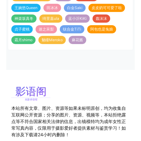
王婉悠Queen
田冰冰
白金Saki
皮皮奶可可爱了啦
神楽坂真冬
绮里嘉ula
蓝小沂KiKi
蠢沫沫
贞子蜜桃
迷之呆梨
钛合金TiTi
阿包也是兔娘
霜月shimo
魅瞳Meroko
麻花酱
本站所有文章、图片、资源等如果未标明原创，均为收集自
互联网公开资源；分享的图片、资源、视频等，本站拒绝露
点等不符合国家相关法律的信息，出镜模特均为成年女性正
常写真内容，仅限用于摄影爱好者提供素材与鉴赏学习！如
有涉及下载请24小时内删除！