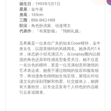
诞生日
：1993年5月1日
星座
：金牛座
身高
：169cm
三围
：B86-W62-H88
职业
：角色扮演家、动漫博主
代表作
：『布莱默顿』『翔鹤礼服』
瓜希酱是一位来自广东的知名Coser模特，金牛
座女生，以甜美独特的风格闻名。她身高约1.6
米，体态娇小却充满活力，在cosplay圈内以精
湛的角色还原和性感造型备受关注。她不仅是
一名出色的模特，更是一位充满创意和激情的
艺术表达者。她善于通过精细的妆容和服装细
节，将动漫角色栩栩如生地呈现，展现出对动
漫文化的深刻理解和热爱。社交媒体上，她拥
有大量粉丝，以专业且富有个人特色的作品吸
引众多追随者。