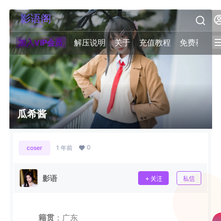
加入VIP会员
解压说明
关于
充值教程
免费获取积
瓜希酱
0
coser
1 年前
影语
关注
私信
籍贯
：广东