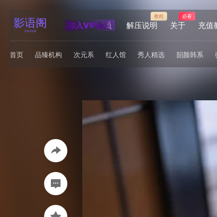
教程
必看
加入VIP会员
解压说明
关于
充值
首页
品臻机构
次元系
红人馆
秀人精选
韶颜韩系