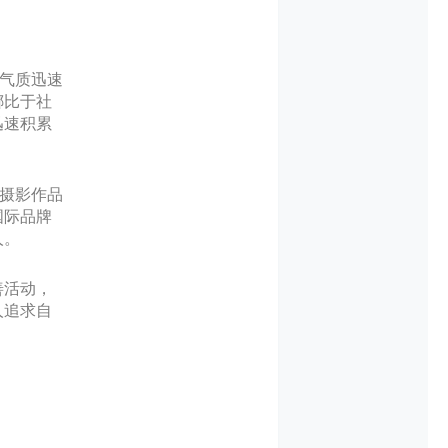
的气质迅速
娜比于社
迅速积累
、摄影作品
国际品牌
人。
善活动，
人追求自