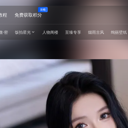
攻略
教程
免费获取积分
微⋅密
饭拍星光
人物阁楼
至臻专享
烟雨古风
绚丽壁纸