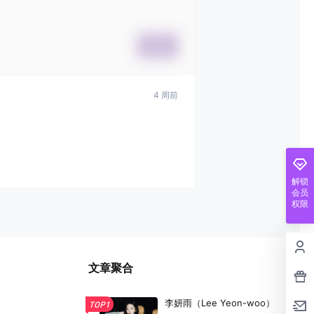
提交
4 周前
解锁
会员
权限
文章聚合
李妍雨（Lee Yeon-woo）
TOP1