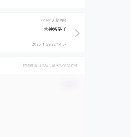
coser
人物阁楼
犬神洛洛子
2025-1-29 22:44:57
晨曦微露山色新，薄雾轻笼翠竹林
确认修改