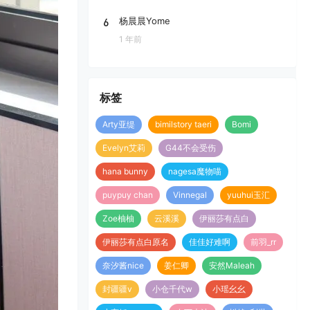
6
杨晨晨Yome
1 年前
标签
Arty亚缇
bimilstory taeri
Bomi
Evelyn艾莉
G44不会受伤
hana bunny
nagesa魔物喵
puypuy chan
Vinnegal
yuuhui玉汇
Zoe柚柚
云溪溪
伊丽莎有点白
伊丽莎有点白原名
佳佳好难啊
前羽_rr
奈汐酱nice
姜仁卿
安然Maleah
封疆疆v
小仓千代w
小瑶幺幺