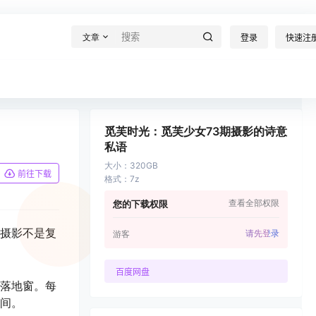
文章
登录
快速注
觅芙时光：觅芙少女73期摄影的诗意
私语
大小
：
320GB
前往下载
格式
：
7z
查看全部权限
您的下载权限
摄影不是复
请先登录
游客
百度网盘
落地窗。每
间。