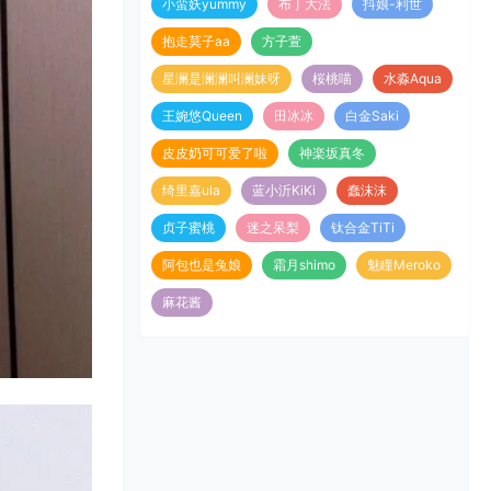
小蛮妖yummy
布丁大法
抖娘-利世
抱走莫子aa
方子萱
星澜是澜澜叫澜妹呀
桜桃喵
水淼Aqua
王婉悠Queen
田冰冰
白金Saki
皮皮奶可可爱了啦
神楽坂真冬
绮里嘉ula
蓝小沂KiKi
蠢沫沫
贞子蜜桃
迷之呆梨
钛合金TiTi
阿包也是兔娘
霜月shimo
魅瞳Meroko
麻花酱