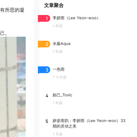
文章聚合
有所思的凝
1
李妍雨（Lee Yeon-woo）
1 年前
己。
2
水淼Aqua
1 年前
3
一色雨
7 个月前
4
妲己_Toxic
1 年前
5
妍姿雨韵：李妍雨（Lee Yeon-woo）33
期的灵动之美
1 天前