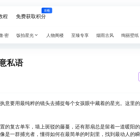
攻略
教程
免费获取积分
微⋅密
饭拍星光
人物阁楼
至臻专享
烟雨古风
绚丽壁纸
意私语
执意要用最纯粹的镜头去捕捉每个女孩眼中藏着的星光。这里的
置的复古单车，墙上斑驳的藤蔓，还有那扇总是留着一道暖阳的
像是一群捕光者，懂得如何在最简单的时刻里，找到最动人的瞬