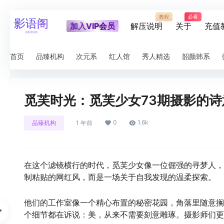
教程
必看
加入VIP会员
解压说明
关于
充值
首页
品臻机构
次元系
红人馆
秀人精选
韶颜韩系
觅芙时光：觅芙少女73期摄影的诗
0
1.6k
品臻机构
1 年前
在这个滤镜横行的时代，觅芙少女像一位倔强的寻梦人，
制粘贴的网红风，而是一场关于自我发现的温柔探索。
他们的工作室像一个精心布置的秘密花园，角落里随意搁
个细节都在诉说：美，从来不需要刻意雕琢。摄影师们更