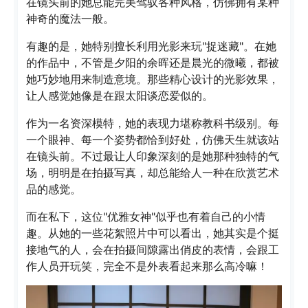
在镜头前的她总能完美驾驭各种风格，仿佛拥有某种
神奇的魔法一般。
有趣的是，她特别擅长利用光影来玩"捉迷藏"。在她
的作品中，不管是夕阳的余晖还是晨光的微曦，都被
她巧妙地用来制造意境。那些精心设计的光影效果，
让人感觉她像是在跟太阳谈恋爱似的。
作为一名资深模特，她的表现力堪称教科书级别。每
一个眼神、每一个姿势都恰到好处，仿佛天生就该站
在镜头前。不过最让人印象深刻的是她那种独特的气
场，明明是在拍摄写真，却总能给人一种在欣赏艺术
品的感觉。
而在私下，这位"优雅女神"似乎也有着自己的小情
趣。从她的一些花絮照片中可以看出，她其实是个挺
接地气的人，会在拍摄间隙露出俏皮的表情，会跟工
作人员开玩笑，完全不是外表看起来那么高冷嘛！