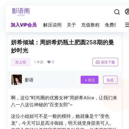
加入VIP会员
解压说明
关于
充值教程
免费获取积
妍希倾城：周妍希奶瓶土肥圆258期的曼
妙时光
0
红人馆
1 年前
前往下载
影语
关注
私信
啊，这位"时尚圈的优雅女神"周妍希Alice，让我们来
八一八这位神秘的"百变女郎"~
这位小姐姐可不是一般的模特，她就像是个"变色
龙"，今天可以是高冷御姐，明天就变身甜美可人。