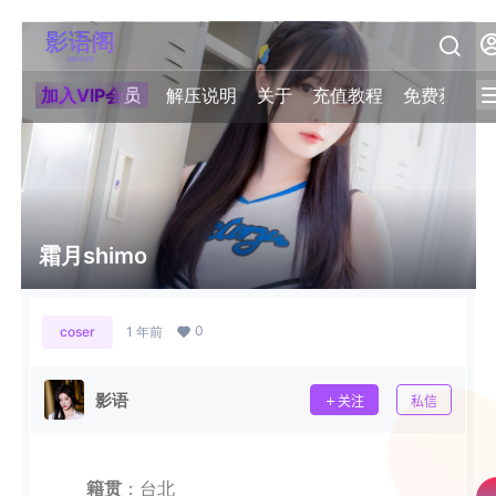
加入VIP会员
解压说明
关于
充值教程
免费获取积
霜月shimo
0
coser
1 年前
影语
关注
私信
籍贯
：台北