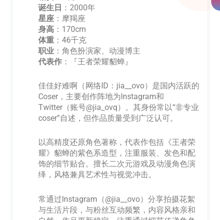
诞生日
：2000年
星座
：摩羯座
身高
：170cm
体重
：46千克
职业
：角色扮演家、动漫博主
代表作
：『王者荣耀貂蝉』
佳佳好难啊（网络ID：jia__ovo）是国内活跃的
Coser，主要创作阵地为Instagram和
Twitter（账号@jia_ovq）。其身份常以“非专业
coser”自述，但作品质量受到广泛认可。
以高精度还原角色著称，代表作包括《王者荣
耀》貂蝉的紫色系造型，注重服装、发色和配
饰的细节贴合。擅长二次元游戏及动漫角色演
绎，风格兼具艺术性与视觉冲击。
常通过Instagram（@jia__ovo）分享拍摄花絮
与生活片段，与粉丝互动频繁，内容风格亲和