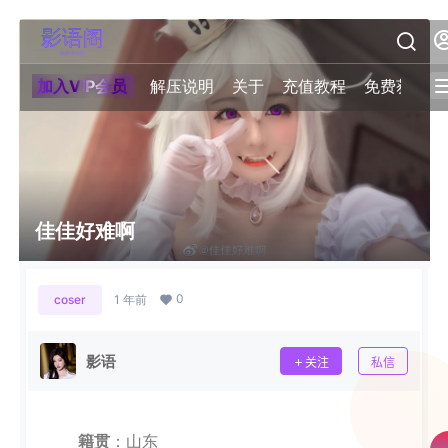
加入VIP会员
解压说明
关于
充值教程
免费获取积
佳佳好难啊
0
coser
1 年前
影语
关注
私信
籍贯
：山东