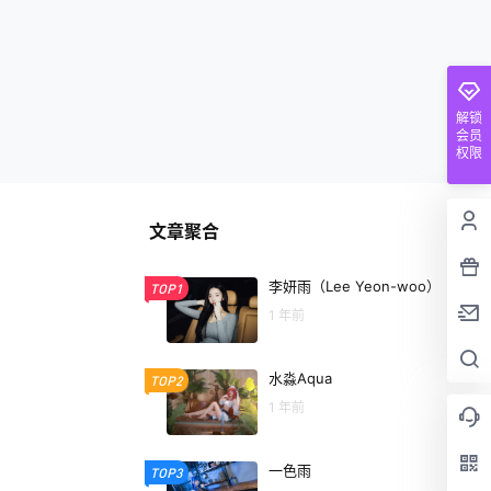
解锁
会员
权限
文章聚合
李妍雨（Lee Yeon-woo）
TOP1
1 年前
水淼Aqua
TOP2
1 年前
一色雨
TOP3