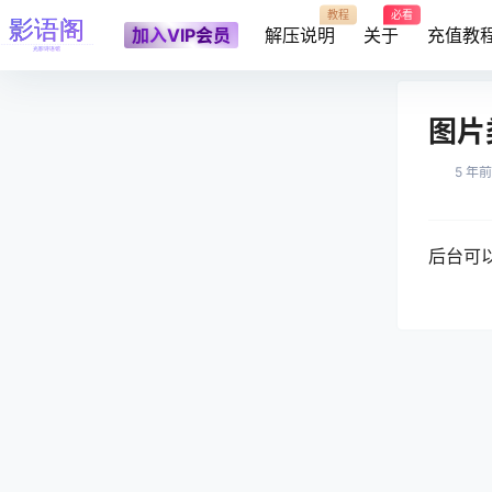
教程
必看
加入VIP会员
解压说明
关于
充值教
图片
5 年前
后台可