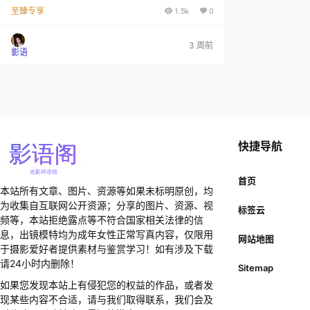
直就是把二次元美少女硬生生拽进了三次元世界的魔法
至臻专享
1.5k
0
师。她那句"好きな事を好きなだけ"（喜欢的事尽情
做）简直就是对我们这些凡人的无情嘲讽——谁不想
啊，但也得有那张脸和那身材啊！ 作为"せんしてぃ
部"（敏感部）的成员，いくみ小姐那些"ヒーロー着
3 周前
影语
地"（英雄降落）和"不…
快捷导航
首页
本站所有文章、图片、资源等如果未标明原创，均
为收集自互联网公开资源；分享的图片、资源、视
标签云
频等，本站拒绝露点等不符合国家相关法律的信
息，出镜模特均为成年女性正常写真内容，仅限用
网站地图
于摄影爱好者提供素材与鉴赏学习！如有涉及下载
请24小时内删除！
Sitemap
如果您发现本站上有侵犯您的权益的作品，或者发
现某些内容不合适，请与我们取得联系，我们会及