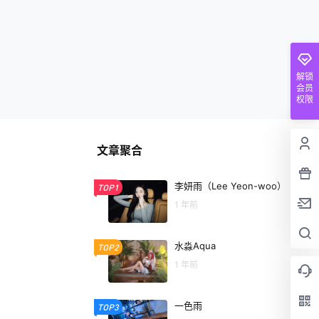
解锁
会员
权限
文章聚合
李妍雨（Lee Yeon-woo）
TOP1
1 年前
水淼Aqua
TOP2
1 年前
一色雨
TOP3