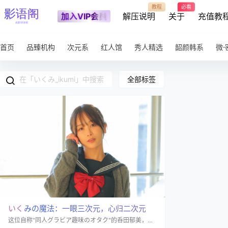
教程
必看
加入VIP会员
解压说明
关于
充值教
首页
品臻机构
次元系
红人馆
秀人精选
韶颜韩系
微⋅
全部标签
いくみの魔法：一眼三次元，心归二次元
这位自称"同人グラビア趣味のオタク"的呑田郁美，简