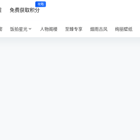
攻略
程
免费获取积分
密
饭拍星光
人物阁楼
至臻专享
烟雨古风
绚丽壁纸