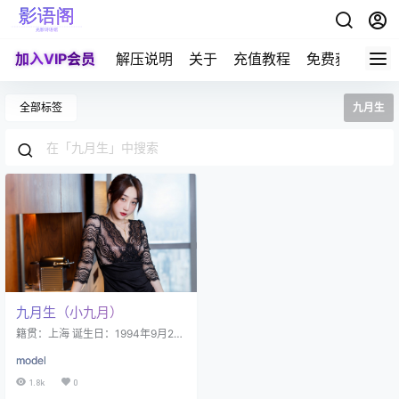
加入VIP会员
解压说明
关于
充值教程
免费获取积分
全部标签
九月生
九月生（小九月）
籍贯：上海 诞生日：1994年9月25
日 星座：天秤座 身高：165cm 体
model
重：45kg 职业：职业model、颜值
博主、平面模特 九月生，原艺名"小
1.8k
0
九月"，是中国内地90后平面模特兼