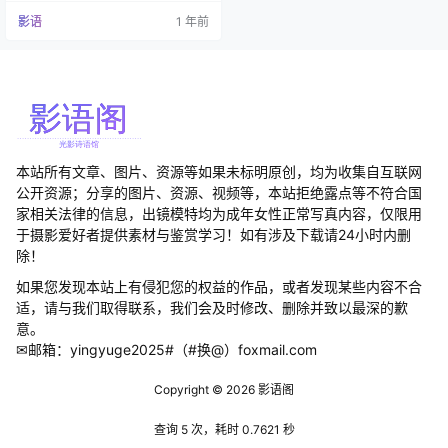
淘宝店主。她出生于1994年9月25
影语
1 年前
日，星座为天秤座。以清甜可人的
颜值和玲珑娇柔的身材在模特圈获
得关注。 九月生主要活跃于平面模
特领域，是多家知名写真机构的签
约模特，包括秀人网(XIUREN)和
爱…
本站所有文章、图片、资源等如果未标明原创，均为收集自互联网
公开资源；分享的图片、资源、视频等，本站拒绝露点等不符合国
家相关法律的信息，出镜模特均为成年女性正常写真内容，仅限用
于摄影爱好者提供素材与鉴赏学习！如有涉及下载请24小时内删
除！
如果您发现本站上有侵犯您的权益的作品，或者发现某些内容不合
适，请与我们取得联系，我们会及时修改、删除并致以最深的歉
意。
✉邮箱：yingyuge2025#（#换@）foxmail.com
Copyright © 2026
影语阁
查询 5 次，耗时 0.7621 秒