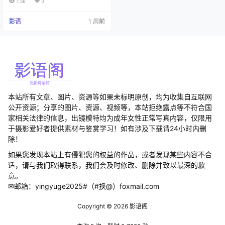
1.5k
0
风华正茂年纪。 当你第一次看到五
更百鬼的作品时，可能会惊讶于她
影语
1 周前
那超凡的还原能力。作为一位活跃
的cosplay博主，她不仅仅是穿上角
色的服装那么简单，而是真正将角
色的神韵与气质融入到自己的表演
中。从《阴阳师》中的荒川之主到
舰长图的还原，五更…
本站所有文章、图片、资源等如果未标明原创，均为收集自互联网
公开资源；分享的图片、资源、视频等，本站拒绝露点等不符合国
家相关法律的信息，出镜模特均为成年女性正常写真内容，仅限用
于摄影爱好者提供素材与鉴赏学习！如有涉及下载请24小时内删
除！
如果您发现本站上有侵犯您的权益的作品，或者发现某些内容不合
适，请与我们取得联系，我们会及时修改、删除并致以最深的歉
意。
✉邮箱：yingyuge2025#（#换@）foxmail.com
Copyright © 2026
影语阁