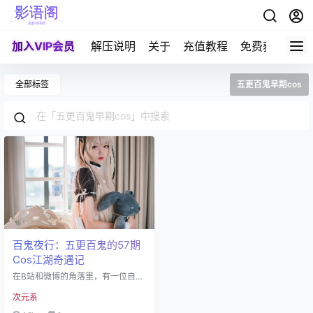
加入VIP会员
解压说明
关于
充值教程
免费获取积分
全部标签
五更百鬼早期cos
百鬼夜行：五更百鬼的57期
Cos江湖奇遇记
在B站和微博的角落里，有一位自
称"世界第一可爱鬼"的传奇人物——
次元系
五更百鬼。这位1998年8月4日出生
的coser，身高167cm，正值24岁的