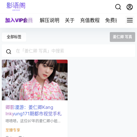
加入VIP会员
解压说明
关于
充值教程
免费获取积分
全部标签
姜仁卿 写真
卿影漫游：姜仁卿Kang
Inkyung171期都市视觉手札
啧啧啧，这位97年的姜仁卿小姐姐
可真是个人才。Instagram粉丝300
至臻专享
万，但只发了82条帖子——这是什
么神仙发帖性价比？看来是深谙"少