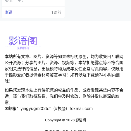
2k
0
即是多"的营销艺术啊！ 身高160cm
的她，偏偏有着让人惊叹的90-58-
影语
1 周前
88魔鬼身材。这反差萌也太犯规了
吧！难怪网友都叫她"Ebichu"（え
びちゅ），这不就是那个可爱又色
气的仓鼠动画角色嘛~ 最逗的是她的
职业生涯简直就…
本站所有文章、图片、资源等如果未标明原创，均为收集自互联网
公开资源；分享的图片、资源、视频等，本站拒绝露点等不符合国
家相关法律的信息，出镜模特均为成年女性正常写真内容，仅限用
于摄影爱好者提供素材与鉴赏学习！如有涉及下载请24小时内删
除！
如果您发现本站上有侵犯您的权益的作品，或者发现某些内容不合
适，请与我们取得联系，我们会及时修改、删除并致以最深的歉
意。
✉邮箱：yingyuge2025#（#换@）foxmail.com
Copyright © 2026
影语阁