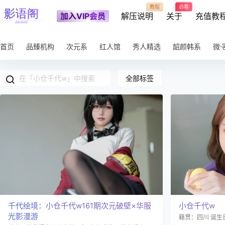
教程
必看
加入VIP会员
解压说明
关于
充值教
首页
品臻机构
次元系
红人馆
秀人精选
韶颜韩系
微⋅
全部标签
千代绘境：小仓千代w161期次元破壁×华服
小仓千代w
光影漫游
籍贯：四川 诞生日