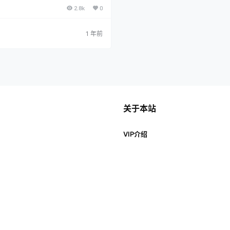
0-W58-H82 职业：角色扮演家、动漫
2.8k
0
黑呆三破』『吾妻旗袍』 小仓千代w是
r，活跃于微博、B站等平台，粉丝量超8
值和角色还原能力著称，擅长通过服装
塑造角色，尤其在《明日方舟》《FG
1 年前
表现突出。 代表作包括《黑呆三破》
，其中《红色体操…
关于本站
VIP介绍