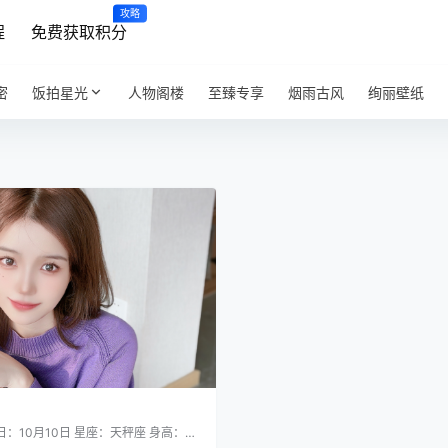
攻略
程
免费获取积分
密
饭拍星光
人物阁楼
至臻专享
烟雨古风
绚丽壁纸
：10月10日 星座：天秤座 身高：16