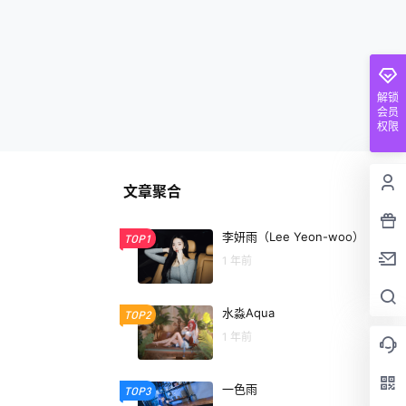
解锁
会员
权限
文章聚合
李妍雨（Lee Yeon-woo）
TOP1
1 年前
水淼Aqua
TOP2
1 年前
一色雨
TOP3