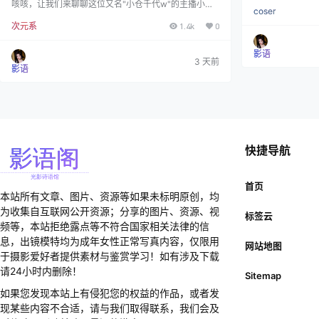
0cm 身材：B8
咳咳，让我们来聊聊这位又名"小仓千代w"的主播小姐
coser
博主 代表作：『
姐，据说在B站可是个身材绝佳的"危险分子"呢！ 说起
中国知名Cose
次元系
1.4k
0
她啊，那可真是个多面手，不是在cos各路美少女，就
8万。她以高颜
是在准备cos各路美少女的路上。这位小姐姐的作品产
细节与场景氛围
出速度，简直比我每个月的工资花得还快！ 有趣的是，
影语
O》等热门IP中
在一众coser中，她愣是凭着独特的气质杀出了重围，
3 天前
影语
《吾妻旗袍》等
跟露娜、凉凉子这些大神级选手平起平坐。啧啧，这战
斗力可不…
快捷导航
首页
本站所有文章、图片、资源等如果未标明原创，均
为收集自互联网公开资源；分享的图片、资源、视
标签云
频等，本站拒绝露点等不符合国家相关法律的信
息，出镜模特均为成年女性正常写真内容，仅限用
网站地图
于摄影爱好者提供素材与鉴赏学习！如有涉及下载
请24小时内删除！
Sitemap
如果您发现本站上有侵犯您的权益的作品，或者发
现某些内容不合适，请与我们取得联系，我们会及