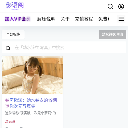
加入VIP会员
解压说明
关于
充值教程
免费获取积分
全部标签
幼水铃衣 写真
铃声微漾：幼水铃衣的19期
迷你次元写真集
这位号称"现实版二次元小萝莉"的幼
水铃衣，身高只有150公分，体重轻
次元系
飘飘的39公斤，脚丫子更是娇小得
只有34码——简直是被缩小了75%