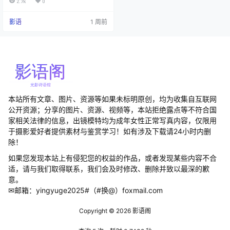
2.7k
0
的真人版！这么"迷你"的身材，难怪
她的coser照片总能引来一片尖叫，
影语
1 周前
仿佛随时会被风吹走似的。 她那双
马尾的标志性造型，让人怀疑她是
不是偷偷从某个动漫片场溜出来
的。周末郊游系列的照片里，她装
可爱的功力已经达到让人起鸡皮疙
瘩的地…
本站所有文章、图片、资源等如果未标明原创，均为收集自互联网
公开资源；分享的图片、资源、视频等，本站拒绝露点等不符合国
家相关法律的信息，出镜模特均为成年女性正常写真内容，仅限用
于摄影爱好者提供素材与鉴赏学习！如有涉及下载请24小时内删
除！
如果您发现本站上有侵犯您的权益的作品，或者发现某些内容不合
适，请与我们取得联系，我们会及时修改、删除并致以最深的歉
意。
✉邮箱：yingyuge2025#（#换@）foxmail.com
Copyright © 2026
影语阁