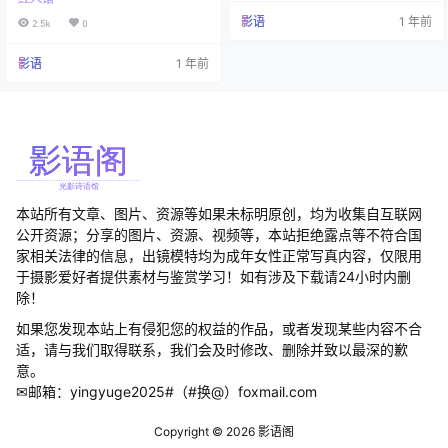
号"Queen"的王婉悠。这位170公分
g）为国内新生代商业模特，主攻轻
的高挑美人，凭一个F罩杯就在模特
影语
1 年前
奢品牌视觉呈现。其作品涵盖珠宝
2.5k
0
圈掀起了不小的波澜。啧啧，这
腕表（如周大福传承系列硬广）、
波"制霸"，属实有点强势。 说起她
高定成衣（参与上海时装周NE·TIGE
影语
1 年前
的三围数据，90-62-88，这组数字
R闭秀），擅长运用肢体语言构建
简直就是在向世人宣告：什么叫"前
「东方新古典」美学体系。 率先应
凸后翘"？就是这么个意思！55公斤
用3D肌理…
的体重愣是被她分配得明明白白，
这配重技…
本站所有文章、图片、资源等如果未标明原创，均为收集自互联网
公开资源；分享的图片、资源、视频等，本站拒绝露点等不符合国
家相关法律的信息，出镜模特均为成年女性正常写真内容，仅限用
于摄影爱好者提供素材与鉴赏学习！如有涉及下载请24小时内删
除！
如果您发现本站上有侵犯您的权益的作品，或者发现某些内容不合
适，请与我们取得联系，我们会及时修改、删除并致以最深的歉
意。
✉邮箱：yingyuge2025#（#换@）foxmail.com
Copyright © 2026
影语阁