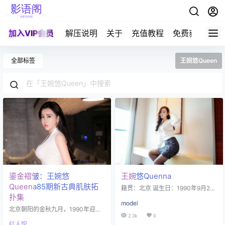
加入VIP会员
解压说明
关于
充值教程
免费获取积分
全部标签
王婉悠Queen
鎏金褶皱：王婉悠
王婉悠Quenna
Queena85期新古典肌肤拓
籍贯：北京 诞生日：1990年9月24
扑集
日 星座：天秤座 身高：170cm 三
model
围：B90-W62-H88 职业：职业mo
北京朝阳的金秋九月，1990年迎来
del、颜值博主、平面模特 微博：王
2.3k
0
了一位注定不平凡的女孩，人送外
婉悠Queena 王婉悠（Queen Wan
红人馆