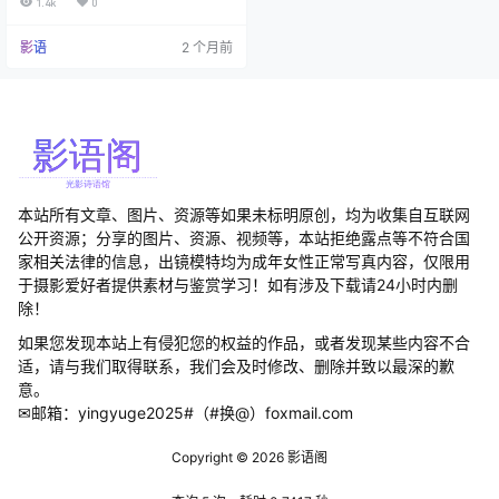
1.4k
0
4781679551，拥有大量粉丝关注。
作为一名时尚博主，美邵女Baby在
影语
2 个月前
各大社交平台都有着显著的存在
感。在微博平台上，她拥有约23.9
万粉丝，并获得了"时尚博主"的官方
认证。除此之外，她还运营着自己
的超话社区，该超话拥有2.2…
本站所有文章、图片、资源等如果未标明原创，均为收集自互联网
公开资源；分享的图片、资源、视频等，本站拒绝露点等不符合国
家相关法律的信息，出镜模特均为成年女性正常写真内容，仅限用
于摄影爱好者提供素材与鉴赏学习！如有涉及下载请24小时内删
除！
如果您发现本站上有侵犯您的权益的作品，或者发现某些内容不合
适，请与我们取得联系，我们会及时修改、删除并致以最深的歉
意。
✉邮箱：yingyuge2025#（#换@）foxmail.com
Copyright © 2026
影语阁