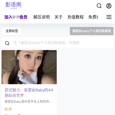
加入VIP会员
解压说明
关于
充值教程
免费获取积分
全部标签
美邵女baby个人简历和成就
邵式魅力：美邵女Baby的44
期丝尚世界
美邵女Baby是抖音平台上知名的网
红博主，自称"全网丝袜教主第一
微⋅密
人"，专注于丝袜相关内容已有3年
之久。她在抖音平台上的账号ID为3