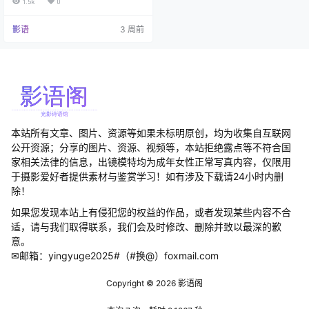
1.5k
0
路。别看她个子小，野心可不小！
从微博近20万粉丝到账号被封停，
影语
3 周前
这起起落落的江湖路，怕是比她cos
play的角色还要精彩纷呈啊！ 据说
这位艺术大学表演系毕业的小姐
姐，事业心比珠穆朗玛峰还高！英
语家教、短视频创作、图片包拍摄…
本站所有文章、图片、资源等如果未标明原创，均为收集自互联网
公开资源；分享的图片、资源、视频等，本站拒绝露点等不符合国
家相关法律的信息，出镜模特均为成年女性正常写真内容，仅限用
于摄影爱好者提供素材与鉴赏学习！如有涉及下载请24小时内删
除！
如果您发现本站上有侵犯您的权益的作品，或者发现某些内容不合
适，请与我们取得联系，我们会及时修改、删除并致以最深的歉
意。
✉邮箱：yingyuge2025#（#换@）foxmail.com
Copyright © 2026
影语阁