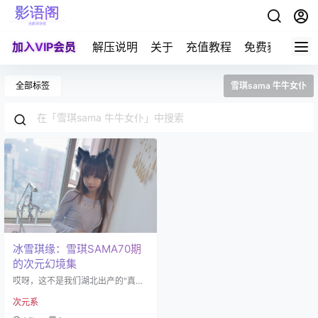
加入VIP会员
解压说明
关于
充值教程
免费获取积分
全部标签
雪琪sama 牛牛女仆
冰雪琪缘：雪琪SAMA70期
的次元幻境集
哎呀，这不是我们湖北出产的"真萝
莉"雪琪SAMA吗？2000年9月13日
次元系
出生的她，凭借着那张"不算出众"的
脸蛋，硬是在coser界杀出一条血