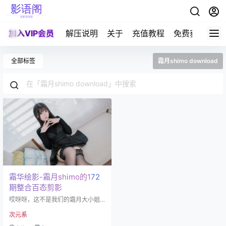
加入VIP会员
解压说明
关于
充值教程
免费获取积分
全部标签
霜月shimo download
霜华绘影-霜月shimo的172
期整合百态剪影
哎呀呀，这不是我们的霜月大小姐
吗？说是coser，但这位可是个标准
次元系
的"特务"——专门在二次元和三次元
之间反复横跳的那种。带着标志性