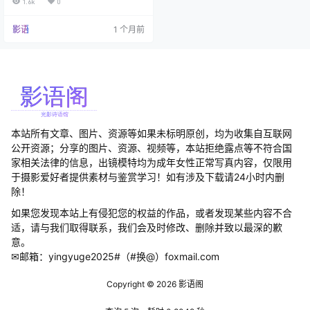
1.6k
0
的娃娃脸，在台湾出道后就被北京
帝摄联文化收编（啊不，是签约）
影语
1 个月前
的神秘人物 要说咱们霜月同学最厉
害的是啥？那必须是她那令人叹为
观止的角色转换能力。一会儿是你
隔壁的温柔学姐，转眼就能变身成
为战场上的女武神。这种让人分不
清到底哪个是真实的她的本事，怕
是连特工…
本站所有文章、图片、资源等如果未标明原创，均为收集自互联网
公开资源；分享的图片、资源、视频等，本站拒绝露点等不符合国
家相关法律的信息，出镜模特均为成年女性正常写真内容，仅限用
于摄影爱好者提供素材与鉴赏学习！如有涉及下载请24小时内删
除！
如果您发现本站上有侵犯您的权益的作品，或者发现某些内容不合
适，请与我们取得联系，我们会及时修改、删除并致以最深的歉
意。
✉邮箱：yingyuge2025#（#换@）foxmail.com
Copyright © 2026
影语阁