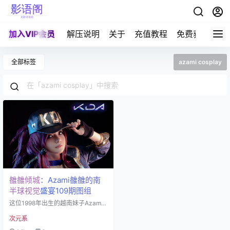
加入VIP会员
解压说明
关于
充值教程
免费获取积分
全部标签
azami cosplay
雒雒倾城：Azami雒雒的南
半球视觉盛宴109期图组
这位1998年出生的越南妹子Azami
雒雒白，自称白羊座，但那副身材
次元系
简直就是"白羊撞墙"级别的冲击力。
在COS圈里，她可不是靠演技吃饭