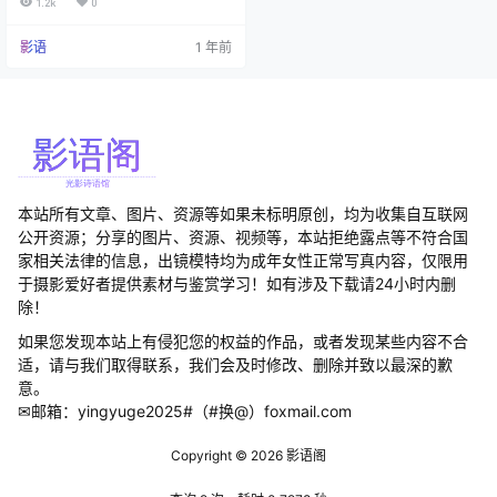
1.2k
0
的，而是凭借那所谓"天使的面孔和
魔鬼般的身材"收割了一大批"纯粹欣
影语
1 年前
赏艺术"的粉丝。 有人给她封了
个"南半球女王"的称号，这倒是实至
名归——毕竟她的重心确实都在南
半球。每次她更新cos作品…
本站所有文章、图片、资源等如果未标明原创，均为收集自互联网
公开资源；分享的图片、资源、视频等，本站拒绝露点等不符合国
家相关法律的信息，出镜模特均为成年女性正常写真内容，仅限用
于摄影爱好者提供素材与鉴赏学习！如有涉及下载请24小时内删
除！
如果您发现本站上有侵犯您的权益的作品，或者发现某些内容不合
适，请与我们取得联系，我们会及时修改、删除并致以最深的歉
意。
✉邮箱：yingyuge2025#（#换@）foxmail.com
Copyright © 2026
影语阁