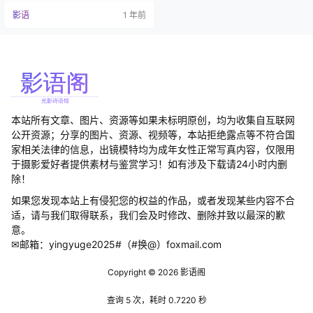
一位备受瞩目的cosplayer，以其多
影语
1 年前
变的风格和精湛的角色诠释能力著
称。她的作品涵盖范围广泛，既能
完美呈现甜美可爱的角色，也能展
现成熟优雅的造型，每次作品都能
让观众感受到她对cosplay的热忱与
用心。 作为拉…
本站所有文章、图片、资源等如果未标明原创，均为收集自互联网
公开资源；分享的图片、资源、视频等，本站拒绝露点等不符合国
家相关法律的信息，出镜模特均为成年女性正常写真内容，仅限用
于摄影爱好者提供素材与鉴赏学习！如有涉及下载请24小时内删
除！
如果您发现本站上有侵犯您的权益的作品，或者发现某些内容不合
适，请与我们取得联系，我们会及时修改、删除并致以最深的歉
意。
✉邮箱：yingyuge2025#（#换@）foxmail.com
Copyright © 2026
影语阁
查询 5 次，耗时 0.7220 秒