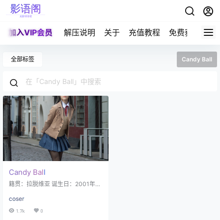
加入VIP会员
解压说明
关于
充值教程
免费获取积分
全部标签
Candy Ball
Candy Ball
籍贯：拉脱维亚 诞生日：2001年11
月30日 星座：双鱼座 身高：170C
coser
M 体重：52千克 职业：角色扮演
家、动漫博主 代表作：『樱岛麻
1.7k
0
衣』『Atago 爱宕』 Candy Ball是