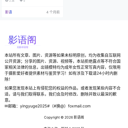
2.3k
0
包。 作为Fantasy Factory的招牌人
物，她的每套写真都像是为了验
影语
4 个月前
证"男人的钱真好赚"这一真理。从A
nkha到护士装，从排球少女到高中
制服，这位小姐的cos范围之广，简
直是在用实际行动告诉我们："只要
有人…
本站所有文章、图片、资源等如果未标明原创，均为收集自互联网
公开资源；分享的图片、资源、视频等，本站拒绝露点等不符合国
家相关法律的信息，出镜模特均为成年女性正常写真内容，仅限用
于摄影爱好者提供素材与鉴赏学习！如有涉及下载请24小时内删
除！
如果您发现本站上有侵犯您的权益的作品，或者发现某些内容不合
适，请与我们取得联系，我们会及时修改、删除并致以最深的歉
意。
✉邮箱：yingyuge2025#（#换@）foxmail.com
Copyright © 2026
影语阁