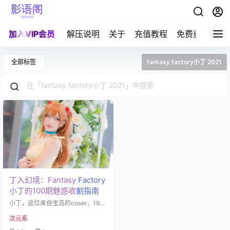
加入VIP会员
解压说明
关于
充值教程
免费获取积分
全部标签
fantasy factory小丁 2021
丁入幻境：Fantasy Factory
小丁的100期魅惑收割指南
小丁，这位来自宝岛的coser，1999
年2月10日出生的水瓶座女孩，靠着
次元系
一张精致脸蛋和不可描述的身材比
例，成功让无数宅男"自愿"掏空钱