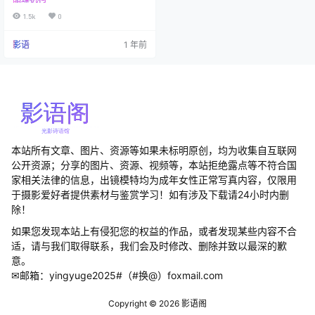
个来自韩国的摄影品牌，将东方美
学与北欧简约风巧妙融合，创造出
1.5k
0
一种独特的视觉语言。他们不热衷
于过度修饰的韩式风格，反而用一
影语
1 年前
种克制的浪漫，诠释着新世代的审
美态度。 走进他们的工作室，你会
发现这里的空间设计充满了反差
美：水泥灰的粗犷墙面配上轻盈的
薄纱，斑驳的旧木门框住了最前卫
的打光设备。每个场景都像是一首
充满张力的视觉诗，在冷暖之间寻
找…
本站所有文章、图片、资源等如果未标明原创，均为收集自互联网
公开资源；分享的图片、资源、视频等，本站拒绝露点等不符合国
家相关法律的信息，出镜模特均为成年女性正常写真内容，仅限用
于摄影爱好者提供素材与鉴赏学习！如有涉及下载请24小时内删
除！
如果您发现本站上有侵犯您的权益的作品，或者发现某些内容不合
适，请与我们取得联系，我们会及时修改、删除并致以最深的歉
意。
✉邮箱：yingyuge2025#（#换@）foxmail.com
Copyright © 2026
影语阁