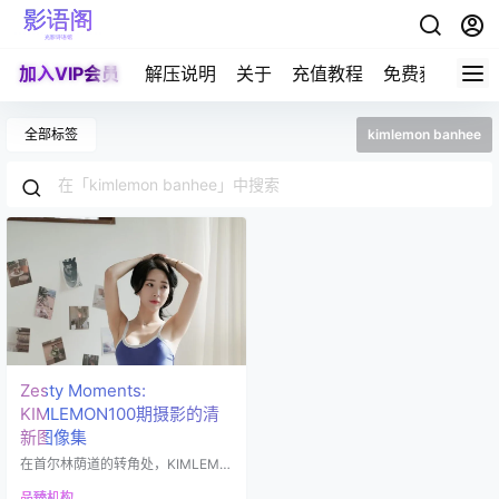
加入VIP会员
解压说明
关于
充值教程
免费获取积分
全部标签
kimlemon banhee
Zesty Moments:
KIMLEMON100期摄影的清
新图像集
在首尔林荫道的转角处，KIMLEMO
N的招牌像一片柠檬般清新明亮。这
品臻机构