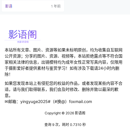
利时的才华横溢的cosplayer，拥有
影语
1 年前
着令人惊叹的职业转变故事。原本
是一名动态设计专业的学生，在毕
业前一个月，她决定重拾多年未碰
的cosplay爱好，这一决定彻底改变
了她的人生轨迹。 2017年正式踏入
cospla…
本站所有文章、图片、资源等如果未标明原创，均为收集自互联网
公开资源；分享的图片、资源、视频等，本站拒绝露点等不符合国
家相关法律的信息，出镜模特均为成年女性正常写真内容，仅限用
于摄影爱好者提供素材与鉴赏学习！如有涉及下载请24小时内删
除！
如果您发现本站上有侵犯您的权益的作品，或者发现某些内容不合
适，请与我们取得联系，我们会及时修改、删除并致以最深的歉
意。
✉邮箱：yingyuge2025#（#换@）foxmail.com
Copyright © 2026
影语阁
查询 9 次，耗时 0.7310 秒