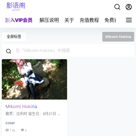
加入VIP会员
解压说明
关于
充值教程
免费获取积分
全部标签
Mikomi Hokina
Mikomi Hokina
籍贯：比利时 诞生日：8月21日 星
座：狮子座 身高：166cm 体重：49
coser
千克 职业：角色扮演家、动漫博主
代表作：『守望先锋』『哥布林杀
1.5k
0
手』 Mikomi Hokina，这位来自比