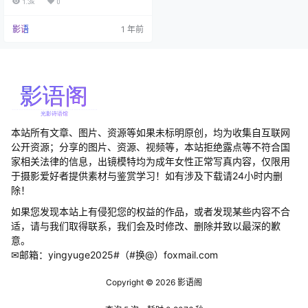
1.3k
0
豆瓣酱的写真比川菜还辣眼睛，从
红色新娘装到黑色情趣内衣，这位
影语
1 年前
姑娘的衣橱大概比你的人生阅历还
丰富。当她穿着超薄肉丝在镜头前
摆弄姿势时，不知多少直男的键盘
被口水短路。 在抖音上，粉丝们给
她贴上"御姐范儿"的标签，仿佛这就
能掩盖他…
本站所有文章、图片、资源等如果未标明原创，均为收集自互联网
公开资源；分享的图片、资源、视频等，本站拒绝露点等不符合国
家相关法律的信息，出镜模特均为成年女性正常写真内容，仅限用
于摄影爱好者提供素材与鉴赏学习！如有涉及下载请24小时内删
除！
如果您发现本站上有侵犯您的权益的作品，或者发现某些内容不合
适，请与我们取得联系，我们会及时修改、删除并致以最深的歉
意。
✉邮箱：yingyuge2025#（#换@）foxmail.com
Copyright © 2026
影语阁