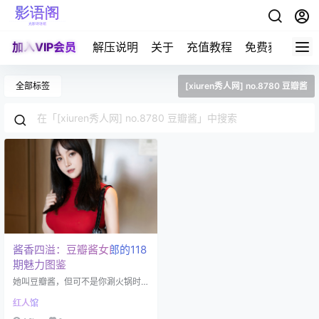
加入VIP会员
解压说明
关于
充值教程
免费获取积分
全部标签
[xiuren秀人网] no.8780 豆瓣酱
酱香四溢：豆瓣酱女郎的118
期魅力图鉴
她叫豆瓣酱，但可不是你涮火锅时
蘸的那碗红彤彤。这位2000年出生
红人馆
的水瓶座网红模特，以80-117-90
的"魔鬼身材"在网络上横行霸道。