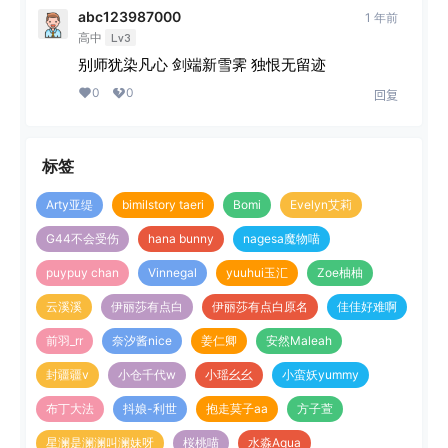
abc123987000
1 年前
高中
Lv3
别师犹染凡心 剑端新雪霁 独恨无留迹
0
0
回复
标签
Arty亚缇
bimilstory taeri
Bomi
Evelyn艾莉
G44不会受伤
hana bunny
nagesa魔物喵
puypuy chan
Vinnegal
yuuhui玉汇
Zoe柚柚
云溪溪
伊丽莎有点白
伊丽莎有点白原名
佳佳好难啊
前羽_rr
奈汐酱nice
姜仁卿
安然Maleah
封疆疆v
小仓千代w
小瑶幺幺
小蛮妖yummy
布丁大法
抖娘-利世
抱走莫子aa
方子萱
星澜是澜澜叫澜妹呀
桜桃喵
水淼Aqua