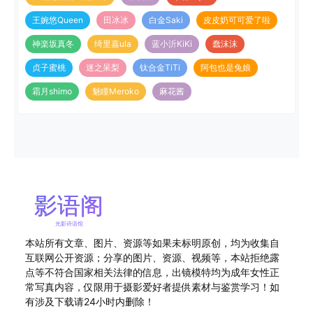
王婉悠Queen
田冰冰
白金Saki
皮皮奶可可爱了啦
神楽坂真冬
绮里嘉ula
蓝小沂KiKi
蠢沫沫
贞子蜜桃
迷之呆梨
钛合金TiTi
阿包也是兔娘
霜月shimo
魅瞳Meroko
麻花酱
本站所有文章、图片、资源等如果未标明原创，均为收集自
互联网公开资源；分享的图片、资源、视频等，本站拒绝露
点等不符合国家相关法律的信息，出镜模特均为成年女性正
常写真内容，仅限用于摄影爱好者提供素材与鉴赏学习！如
有涉及下载请24小时内删除！