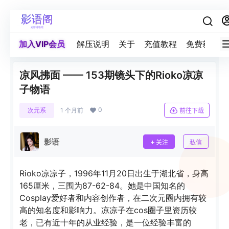
加入VIP会员
解压说明
关于
充值教程
免费获取积
凉风拂面 —— 153期镜头下的Rioko凉凉
子物语
0
次元系
1 个月前
前往下载
影语
关注
私信
Rioko凉凉子，1996年11月20日出生于湖北省，身高
165厘米，三围为87-62-84。她是中国知名的
Cosplay爱好者和内容创作者，在二次元圈内拥有较
高的知名度和影响力。凉凉子在cos圈子里资历较
老，已有近十年的从业经验，是一位经验丰富的